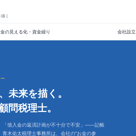
を描く
お金の見える化・資金繰り
会社設立
ナー
し、未来を描く。
顧問税理士。
」「借入金の返済計画が不十分で不安」——記帳
。青木佑太税理士事務所は、会社の“お金の参