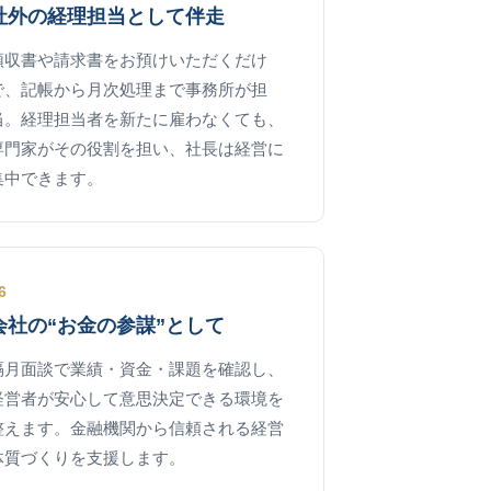
社外の経理担当として伴走
領収書や請求書をお預けいただくだけ
で、記帳から月次処理まで事務所が担
当。経理担当者を新たに雇わなくても、
専門家がその役割を担い、社長は経営に
集中できます。
6
会社の“お金の参謀”として
隔月面談で業績・資金・課題を確認し、
経営者が安心して意思決定できる環境を
整えます。金融機関から信頼される経営
体質づくりを支援します。