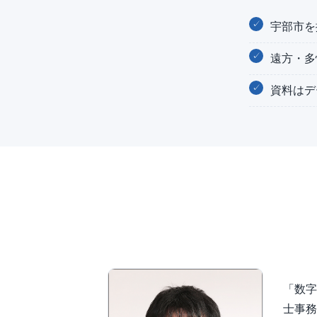
宇部市を
遠方・多
資料はデ
「数字
士事務