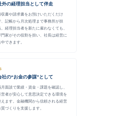
社外の経理担当として伴走
領収書や請求書をお預けいただくだけ
で、記帳から月次処理まで事務所が担
当。経理担当者を新たに雇わなくても、
専門家がその役割を担い、社長は経営に
集中できます。
6
会社の“お金の参謀”として
隔月面談で業績・資金・課題を確認し、
経営者が安心して意思決定できる環境を
整えます。金融機関から信頼される経営
体質づくりを支援します。