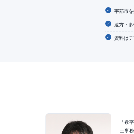
宇部市を
遠方・多
資料はデ
「数字
士事務