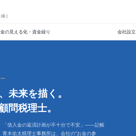
を描く
お金の見える化・資金繰り
会社設立
ナー
し、未来を描く。
顧問税理士。
」「借入金の返済計画が不十分で不安」——記帳
。青木佑太税理士事務所は、会社の“お金の参